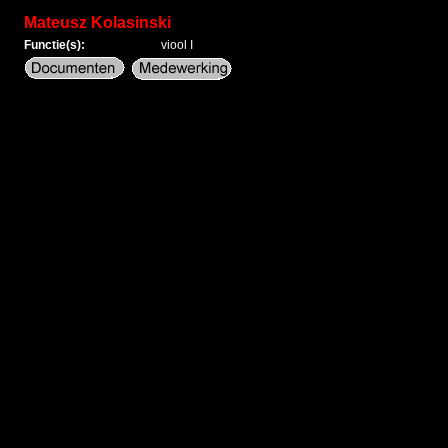
Mateusz Kolasinski
Functie(s):
viool I