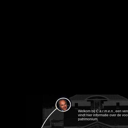
Welkom bij
C.a.r.m.e.n.
, een ve
vindt hier informatie over de vo
patrimonium.